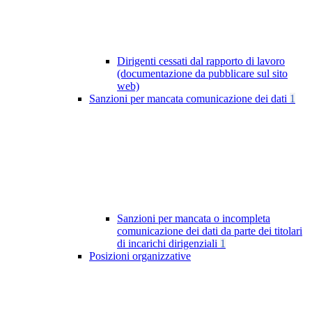
Dirigenti cessati dal rapporto di lavoro
(documentazione da pubblicare sul sito
web)
Sanzioni per mancata comunicazione dei dati
1
Sanzioni per mancata o incompleta
comunicazione dei dati da parte dei titolari
di incarichi dirigenziali
1
Posizioni organizzative