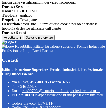
traccia delle visualizzazioni dei video incorporati.
Durata:
Sessione
Nome:
DEVICE_INFO
Tipologia:
analitico
Proprieta:
Terza-parte
Descrizione:
YouTube utilizza questo cookie per identificare la
tipologia di device utilizzata dall'utente.
Durata:
6 mesi
Accetta tutti
Salva le preferenze
Istituto Istruzione Superiore Tecnica Industriale
Professionale Luigi Bucci Faenza
Contatti
Istituto Istruzione Superiore Tecnica Industriale Professionale
Luigi Bucci Faenza
Via Nuova, 45 - 48018 - Faenza (RA)
Tel:
0546 22428
Email:
rais00700e@istruzione.it
Link per inviare una mail
PEC:
rais00700e@pec.istruzione.it
Link per inviare una mail
Codice univoco: UFVKTF
Codice IPA: istsc_RAIS00700E