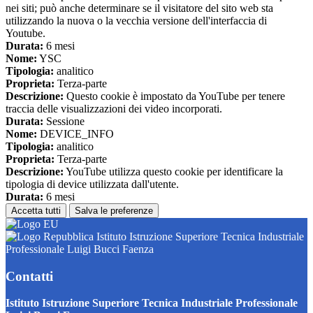
nei siti; può anche determinare se il visitatore del sito web sta
utilizzando la nuova o la vecchia versione dell'interfaccia di
Youtube.
Durata:
6 mesi
Nome:
YSC
Tipologia:
analitico
Proprieta:
Terza-parte
Descrizione:
Questo cookie è impostato da YouTube per tenere
traccia delle visualizzazioni dei video incorporati.
Durata:
Sessione
Nome:
DEVICE_INFO
Tipologia:
analitico
Proprieta:
Terza-parte
Descrizione:
YouTube utilizza questo cookie per identificare la
tipologia di device utilizzata dall'utente.
Durata:
6 mesi
Accetta tutti
Salva le preferenze
Istituto Istruzione Superiore Tecnica Industriale
Professionale Luigi Bucci Faenza
Contatti
Istituto Istruzione Superiore Tecnica Industriale Professionale