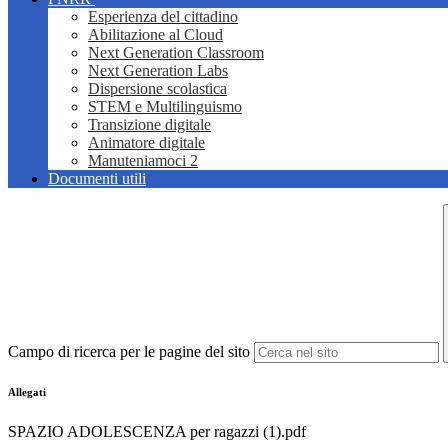
Esperienza del cittadino
Abilitazione al Cloud
Next Generation Classroom
Next Generation Labs
Dispersione scolastica
STEM e Multilinguismo
Transizione digitale
Animatore digitale
Manuteniamoci 2
Documenti utili
Campo di ricerca per le pagine del sito
Allegati
SPAZIO ADOLESCENZA per ragazzi (1).pdf