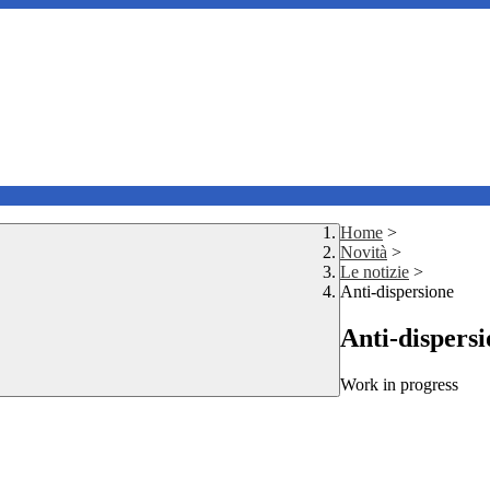
Home
>
Novità
>
Le notizie
>
Anti-dispersione
Anti-dispers
Work in progress