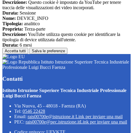
Descrizione:
Questo cookie è impostato da YouTube per tenere
traccia delle visualizzazioni dei video incorporati.
Durata:
Sessione
Nome:
DEVICE_INFO
Tipologia:
analitico
Proprieta:
Terza-parte
Descrizione:
YouTube utilizza questo cookie per identificare la
tipologia di device utilizzata dall'utente.
Durata:
6 mesi
Accetta tutti
Salva le preferenze
Istituto Istruzione Superiore Tecnica Industriale
Professionale Luigi Bucci Faenza
Contatti
Istituto Istruzione Superiore Tecnica Industriale Professionale
Luigi Bucci Faenza
Via Nuova, 45 - 48018 - Faenza (RA)
Tel:
0546 22428
Email:
rais00700e@istruzione.it
Link per inviare una mail
PEC:
rais00700e@pec.istruzione.it
Link per inviare una mail
Codice univoco: UFVKTF