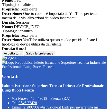
Nome:
YSC
Tipologia:
analitico
Proprieta:
Terza-parte
Descrizione:
Questo cookie è impostato da YouTube per tenere
traccia delle visualizzazioni dei video incorporati.
Durata:
Sessione
Nome:
DEVICE_INFO
Tipologia:
analitico
Proprieta:
Terza-parte
Descrizione:
YouTube utilizza questo cookie per identificare la
tipologia di device utilizzata dall'utente.
Durata:
6 mesi
Accetta tutti
Salva le preferenze
Istituto Istruzione Superiore Tecnica Industriale
Professionale Luigi Bucci Faenza
Contatti
Istituto Istruzione Superiore Tecnica Industriale Professionale
Luigi Bucci Faenza
Via Nuova, 45 - 48018 - Faenza (RA)
Tel:
0546 22428
Email:
rais00700e@istruzione.it
Link per inviare una mail