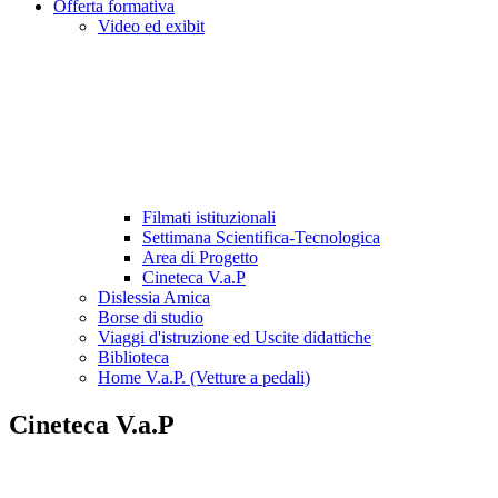
Offerta formativa
Video ed exibit
Filmati istituzionali
Settimana Scientifica-Tecnologica
Area di Progetto
Cineteca V.a.P
Dislessia Amica
Borse di studio
Viaggi d'istruzione ed Uscite didattiche
Biblioteca
Home V.a.P. (Vetture a pedali)
Cineteca V.a.P