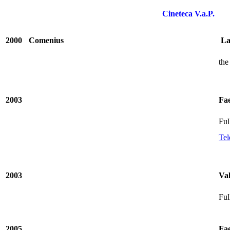
Cineteca V.a.P.
2000
Comenius
La
th
2003
Fa
Ful
Tel
2003
Val
Ful
2005
Fa