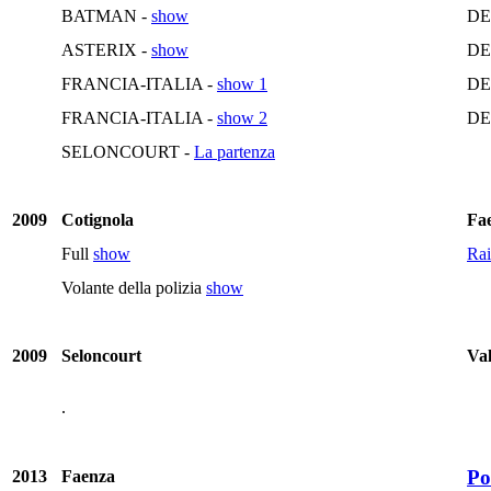
BATMAN -
show
DE
ASTERIX -
show
DE
FRANCIA-ITALIA -
show 1
DE
FRANCIA-ITALIA -
show 2
DE
SELONCOURT -
La partenza
2009
Cotignola
Fa
Full
show
Rai
Volante della polizia
show
2009
Seloncourt
Va
.
Po
2013
Faenza