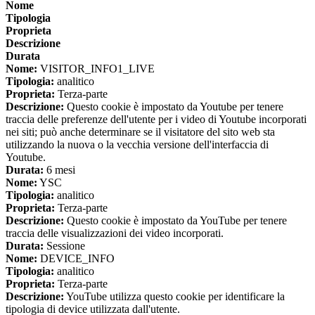
Nome
Tipologia
Proprieta
Descrizione
Durata
Nome:
VISITOR_INFO1_LIVE
Tipologia:
analitico
Proprieta:
Terza-parte
Descrizione:
Questo cookie è impostato da Youtube per tenere
traccia delle preferenze dell'utente per i video di Youtube incorporati
nei siti; può anche determinare se il visitatore del sito web sta
utilizzando la nuova o la vecchia versione dell'interfaccia di
Youtube.
Durata:
6 mesi
Nome:
YSC
Tipologia:
analitico
Proprieta:
Terza-parte
Descrizione:
Questo cookie è impostato da YouTube per tenere
traccia delle visualizzazioni dei video incorporati.
Durata:
Sessione
Nome:
DEVICE_INFO
Tipologia:
analitico
Proprieta:
Terza-parte
Descrizione:
YouTube utilizza questo cookie per identificare la
tipologia di device utilizzata dall'utente.