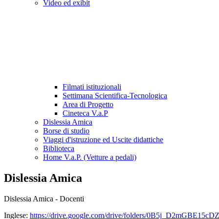
Video ed exibit
Filmati istituzionali
Settimana Scientifica-Tecnologica
Area di Progetto
Cineteca V.a.P
Dislessia Amica
Borse di studio
Viaggi d'istruzione ed Uscite didattiche
Biblioteca
Home V.a.P. (Vetture a pedali)
Dislessia Amica
Dislessia Amica - Docenti
Inglese:
https://drive.google.com/drive/folders/0B5j_D2mGBE