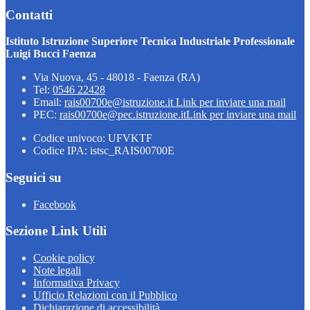
Contatti
Istituto Istruzione Superiore Tecnica Industriale Professionale
Luigi Bucci Faenza
Via Nuova, 45 - 48018 - Faenza (RA)
Tel:
0546 22428
Email:
rais00700e@istruzione.it
Link per inviare una mail
PEC:
rais00700e@pec.istruzione.it
Link per inviare una mail
Codice univoco: UFVKTF
Codice IPA: istsc_RAIS00700E
Seguici su
Facebook
Sezione Link Utili
Cookie policy
Note legali
Informativa Privacy
Ufficio Relazioni con il Pubblico
Dichiarazione di accessibilità