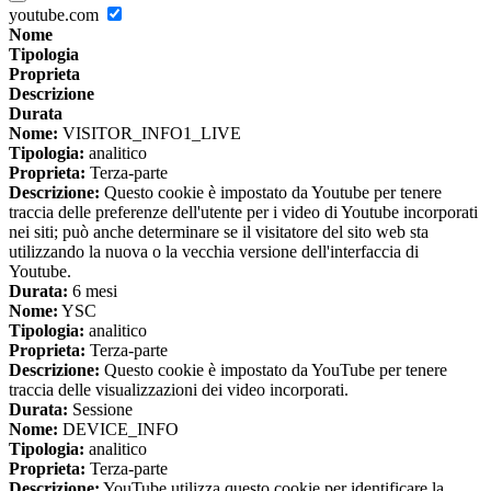
youtube.com
Nome
Tipologia
Proprieta
Descrizione
Durata
Nome:
VISITOR_INFO1_LIVE
Tipologia:
analitico
Proprieta:
Terza-parte
Descrizione:
Questo cookie è impostato da Youtube per tenere
traccia delle preferenze dell'utente per i video di Youtube incorporati
nei siti; può anche determinare se il visitatore del sito web sta
utilizzando la nuova o la vecchia versione dell'interfaccia di
Youtube.
Durata:
6 mesi
Nome:
YSC
Tipologia:
analitico
Proprieta:
Terza-parte
Descrizione:
Questo cookie è impostato da YouTube per tenere
traccia delle visualizzazioni dei video incorporati.
Durata:
Sessione
Nome:
DEVICE_INFO
Tipologia:
analitico
Proprieta:
Terza-parte
Descrizione:
YouTube utilizza questo cookie per identificare la