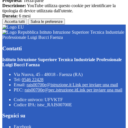
Proprieta:
Terza-parte
Descrizione:
YouTube utilizza questo cookie per identificare la
tipologia di device utilizzata dall'utente.
Durata:
6 mesi
Accetta tutti
Salva le preferenze
Istituto Istruzione Superiore Tecnica Industriale
Professionale Luigi Bucci Faenza
Contatti
Istituto Istruzione Superiore Tecnica Industriale Professionale
Luigi Bucci Faenza
Via Nuova, 45 - 48018 - Faenza (RA)
Tel:
0546 22428
Email:
rais00700e@istruzione.it
Link per inviare una mail
PEC:
rais00700e@pec.istruzione.it
Link per inviare una mail
Codice univoco: UFVKTF
Codice IPA: istsc_RAIS00700E
Seguici su
Facebook