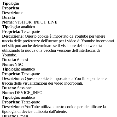
Tipologia
Proprieta
Descrizione
Durata
Nome:
VISITOR_INFO1_LIVE
Tipologia:
analitico
Proprieta:
Terza-parte
Descrizione:
Questo cookie è impostato da Youtube per tenere
traccia delle preferenze dell'utente per i video di Youtube incorporati
nei siti; può anche determinare se il visitatore del sito web sta
utilizzando la nuova o la vecchia versione dell'interfaccia di
Youtube.
Durata:
6 mesi
Nome:
YSC
Tipologia:
analitico
Proprieta:
Terza-parte
Descrizione:
Questo cookie è impostato da YouTube per tenere
traccia delle visualizzazioni dei video incorporati.
Durata:
Sessione
Nome:
DEVICE_INFO
Tipologia:
analitico
Proprieta:
Terza-parte
Descrizione:
YouTube utilizza questo cookie per identificare la
tipologia di device utilizzata dall'utente.
Durata:
6 mesi