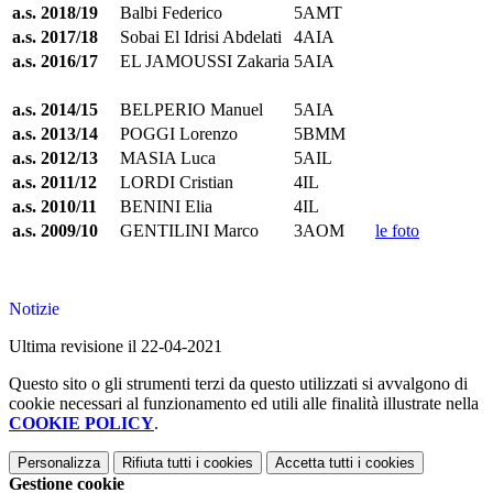
a.s. 2018/19
Balbi Federico
5AMT
a.s. 2017/18
Sobai El Idrisi Abdelati
4AIA
a.s. 2016/17
EL JAMOUSSI Zakaria
5AIA
a.s. 2014/15
BELPERIO Manuel
5AIA
a.s. 2013/14
POGGI Lorenzo
5BMM
a.s. 2012/13
MASIA Luca
5AIL
a.s. 2011/12
LORDI Cristian
4IL
a.s. 2010/11
BENINI Elia
4IL
a.s. 2009/10
GENTILINI Marco
3AOM
le foto
Notizie
Ultima revisione il 22-04-2021
Questo sito o gli strumenti terzi da questo utilizzati si avvalgono di
cookie necessari al funzionamento ed utili alle finalità illustrate nella
COOKIE POLICY
.
Personalizza
Rifiuta tutti
i cookies
Accetta tutti
i cookies
Gestione cookie