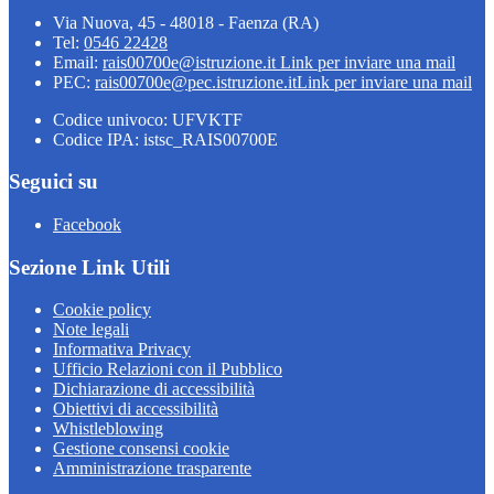
Via Nuova, 45 - 48018 - Faenza (RA)
Tel:
0546 22428
Email:
rais00700e@istruzione.it
Link per inviare una mail
PEC:
rais00700e@pec.istruzione.it
Link per inviare una mail
Codice univoco: UFVKTF
Codice IPA: istsc_RAIS00700E
Seguici su
Facebook
Sezione Link Utili
Cookie policy
Note legali
Informativa Privacy
Ufficio Relazioni con il Pubblico
Dichiarazione di accessibilità
Obiettivi di accessibilità
Whistleblowing
Gestione consensi cookie
Amministrazione trasparente