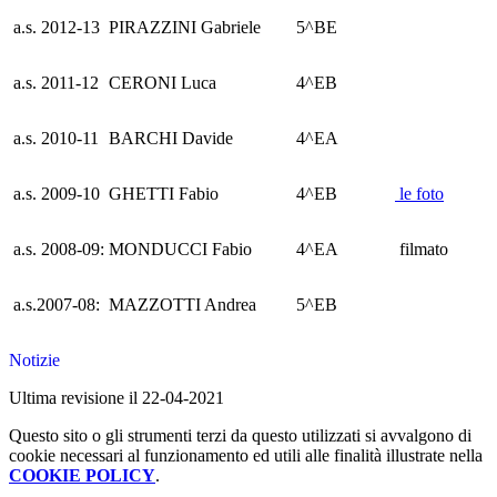
a.s. 2012-13
PIRAZZINI Gabriele
5^BE
a.s. 2011-12
CERONI Luca
4^EB
a.s. 2010-11
BARCHI Davide
4^EA
a.s. 2009-10
GHETTI Fabio
4^EB
le foto
a.s. 2008-09:
MONDUCCI Fabio
4^EA
filmato
a.s.2007-08:
MAZZOTTI Andrea
5^EB
Notizie
Ultima revisione il 22-04-2021
Questo sito o gli strumenti terzi da questo utilizzati si avvalgono di
cookie necessari al funzionamento ed utili alle finalità illustrate nella
COOKIE POLICY
.