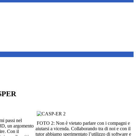
ASPER
mi passi nel
FOTO 2: Non è vietato parlare con i compagni e
3D, un argomento
aiutarsi a vicenda. Collaborando tra di noi e con il
ire. Con il
tutor abbiamo sperimentato l’utilizzo di software e