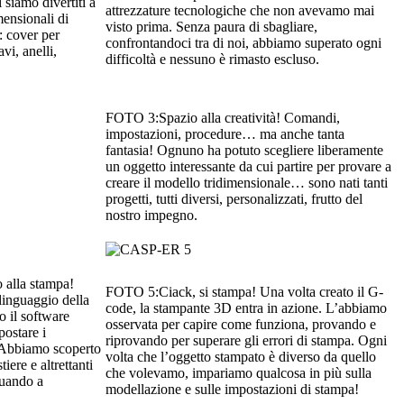
 siamo divertiti a
attrezzature tecnologiche che non avevamo mai
mensionali di
visto prima. Senza paura di sbagliare,
: cover per
confrontandoci tra di noi, abbiamo superato ogni
vi, anelli,
difficoltà e nessuno è rimasto escluso.
FOTO 3:Spazio alla creatività! Comandi,
impostazioni, procedure… ma anche tanta
fantasia! Ognuno ha potuto scegliere liberamente
un oggetto interessante da cui partire per provare a
creare il modello tridimensionale… sono nati tanti
progetti, tutti diversi, personalizzati, frutto del
nostro impegno.
alla stampa!
FOTO 5:Ciack, si stampa! Una volta creato il G-
linguaggio della
code, la stampante 3D entra in azione. L’abbiamo
o il software
osservata per capire come funziona, provando e
ostare i
riprovando per superare gli errori di stampa. Ogni
 Abbiamo scoperto
volta che l’oggetto stampato è diverso da quello
iere e altrettanti
che volevamo, impariamo qualcosa in più sulla
nuando a
modellazione e sulle impostazioni di stampa!