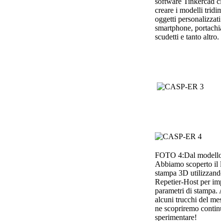
software Tinkercad ci
creare i modelli tridi
oggetti personalizzati
smartphone, portachia
scudetti e tanto altro.
FOTO 4:Dal modello 
Abbiamo scoperto il 
stampa 3D utilizzand
Repetier-Host per imp
parametri di stampa.
alcuni trucchi del mest
ne scopriremo conti
sperimentare!