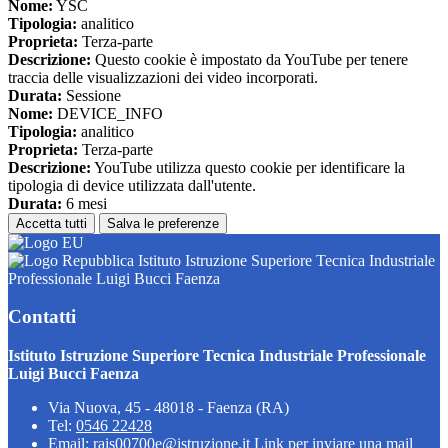
Nome:
YSC
Tipologia:
analitico
Proprieta:
Terza-parte
Descrizione:
Questo cookie è impostato da YouTube per tenere
traccia delle visualizzazioni dei video incorporati.
Durata:
Sessione
Nome:
DEVICE_INFO
Tipologia:
analitico
Proprieta:
Terza-parte
Descrizione:
YouTube utilizza questo cookie per identificare la
tipologia di device utilizzata dall'utente.
Durata:
6 mesi
Accetta tutti
Salva le preferenze
Istituto Istruzione Superiore Tecnica Industriale
Professionale Luigi Bucci Faenza
Contatti
Istituto Istruzione Superiore Tecnica Industriale Professionale
Luigi Bucci Faenza
Via Nuova, 45 - 48018 - Faenza (RA)
Tel:
0546 22428
Email:
rais00700e@istruzione.it
Link per inviare una mail