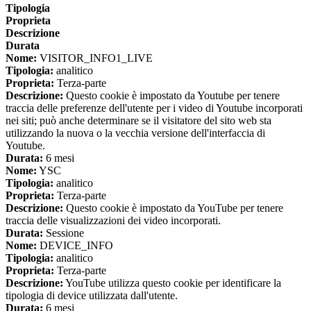
Tipologia
Proprieta
Descrizione
Durata
Nome:
VISITOR_INFO1_LIVE
Tipologia:
analitico
Proprieta:
Terza-parte
Descrizione:
Questo cookie è impostato da Youtube per tenere
traccia delle preferenze dell'utente per i video di Youtube incorporati
nei siti; può anche determinare se il visitatore del sito web sta
utilizzando la nuova o la vecchia versione dell'interfaccia di
Youtube.
Durata:
6 mesi
Nome:
YSC
Tipologia:
analitico
Proprieta:
Terza-parte
Descrizione:
Questo cookie è impostato da YouTube per tenere
traccia delle visualizzazioni dei video incorporati.
Durata:
Sessione
Nome:
DEVICE_INFO
Tipologia:
analitico
Proprieta:
Terza-parte
Descrizione:
YouTube utilizza questo cookie per identificare la
tipologia di device utilizzata dall'utente.
Durata:
6 mesi