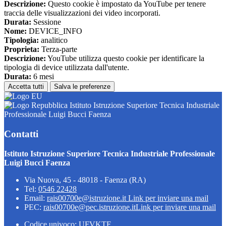
Descrizione:
Questo cookie è impostato da YouTube per tenere
traccia delle visualizzazioni dei video incorporati.
Durata:
Sessione
Nome:
DEVICE_INFO
Tipologia:
analitico
Proprieta:
Terza-parte
Descrizione:
YouTube utilizza questo cookie per identificare la
tipologia di device utilizzata dall'utente.
Durata:
6 mesi
Accetta tutti
Salva le preferenze
Istituto Istruzione Superiore Tecnica Industriale
Professionale Luigi Bucci Faenza
Contatti
Istituto Istruzione Superiore Tecnica Industriale Professionale
Luigi Bucci Faenza
Via Nuova, 45 - 48018 - Faenza (RA)
Tel:
0546 22428
Email:
rais00700e@istruzione.it
Link per inviare una mail
PEC:
rais00700e@pec.istruzione.it
Link per inviare una mail
Codice univoco: UFVKTF