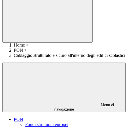
Home
>
PON
>
Cablaggio strutturato e sicuro all'interno degli edifici scolastici
Menu di
navigazione
PON
Fondi strutturali europei