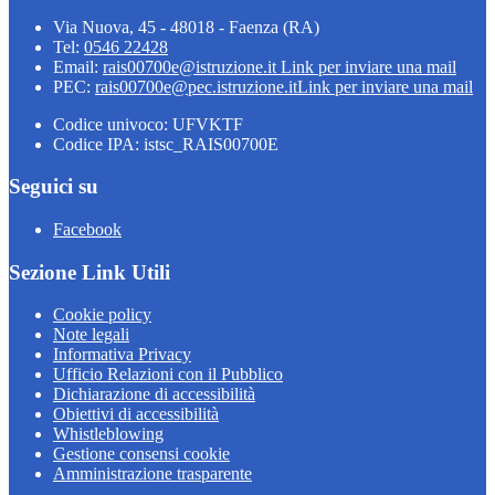
Via Nuova, 45 - 48018 - Faenza (RA)
Tel:
0546 22428
Email:
rais00700e@istruzione.it
Link per inviare una mail
PEC:
rais00700e@pec.istruzione.it
Link per inviare una mail
Codice univoco: UFVKTF
Codice IPA: istsc_RAIS00700E
Seguici su
Facebook
Sezione Link Utili
Cookie policy
Note legali
Informativa Privacy
Ufficio Relazioni con il Pubblico
Dichiarazione di accessibilità
Obiettivi di accessibilità
Whistleblowing
Gestione consensi cookie
Amministrazione trasparente