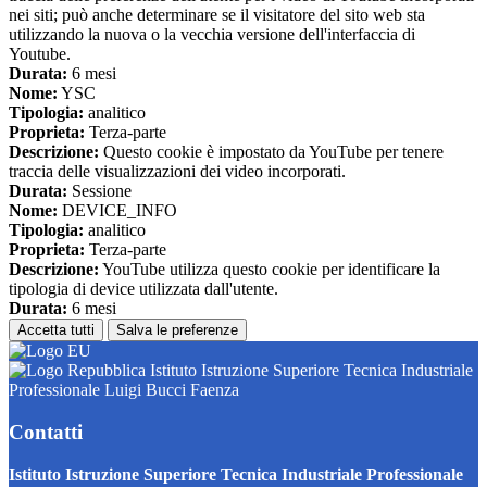
nei siti; può anche determinare se il visitatore del sito web sta
utilizzando la nuova o la vecchia versione dell'interfaccia di
Youtube.
Durata:
6 mesi
Nome:
YSC
Tipologia:
analitico
Proprieta:
Terza-parte
Descrizione:
Questo cookie è impostato da YouTube per tenere
traccia delle visualizzazioni dei video incorporati.
Durata:
Sessione
Nome:
DEVICE_INFO
Tipologia:
analitico
Proprieta:
Terza-parte
Descrizione:
YouTube utilizza questo cookie per identificare la
tipologia di device utilizzata dall'utente.
Durata:
6 mesi
Accetta tutti
Salva le preferenze
Istituto Istruzione Superiore Tecnica Industriale
Professionale Luigi Bucci Faenza
Contatti
Istituto Istruzione Superiore Tecnica Industriale Professionale