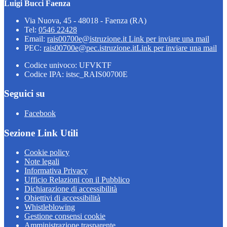
Luigi Bucci Faenza
Via Nuova, 45 - 48018 - Faenza (RA)
Tel:
0546 22428
Email:
rais00700e@istruzione.it
Link per inviare una mail
PEC:
rais00700e@pec.istruzione.it
Link per inviare una mail
Codice univoco: UFVKTF
Codice IPA: istsc_RAIS00700E
Seguici su
Facebook
Sezione Link Utili
Cookie policy
Note legali
Informativa Privacy
Ufficio Relazioni con il Pubblico
Dichiarazione di accessibilità
Obiettivi di accessibilità
Whistleblowing
Gestione consensi cookie
Amministrazione trasparente