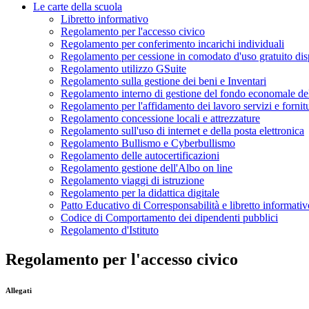
Le carte della scuola
Libretto informativo
Regolamento per l'accesso civico
Regolamento per conferimento incarichi individuali
Regolamento per cessione in comodato d'uso gratuito disp
Regolamento utilizzo GSuite
Regolamento sulla gestione dei beni e Inventari
Regolamento interno di gestione del fondo economale de
Regolamento per l'affidamento dei lavoro servizi e fornit
Regolamento concessione locali e attrezzature
Regolamento sull'uso di internet e della posta elettronica
Regolamento Bullismo e Cyberbullismo
Regolamento delle autocertificazioni
Regolamento gestione dell'Albo on line
Regolamento viaggi di istruzione
Regolamento per la didattica digitale
Patto Educativo di Corresponsabilità e libretto informativ
Codice di Comportamento dei dipendenti pubblici
Regolamento d'Istituto
Regolamento per l'accesso civico
Allegati