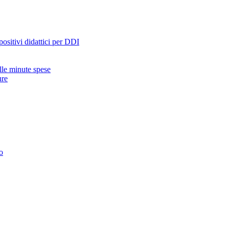
ositivi didattici per DDI
lle minute spese
ure
o