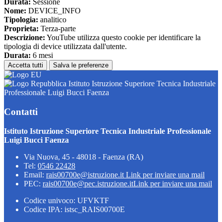
Durata:
Sessione
Nome:
DEVICE_INFO
Tipologia:
analitico
Proprieta:
Terza-parte
Descrizione:
YouTube utilizza questo cookie per identificare la
tipologia di device utilizzata dall'utente.
Durata:
6 mesi
Accetta tutti
Salva le preferenze
Istituto Istruzione Superiore Tecnica Industriale
Professionale Luigi Bucci Faenza
Contatti
Istituto Istruzione Superiore Tecnica Industriale Professionale
Luigi Bucci Faenza
Via Nuova, 45 - 48018 - Faenza (RA)
Tel:
0546 22428
Email:
rais00700e@istruzione.it
Link per inviare una mail
PEC:
rais00700e@pec.istruzione.it
Link per inviare una mail
Codice univoco: UFVKTF
Codice IPA: istsc_RAIS00700E