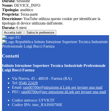
Durata:
Sessione
Nome:
DEVICE_INFO
Tipologia:
analitico
Proprieta:
Terza-parte
Descrizione:
YouTube utilizza questo cookie per identificare la
tipologia di device utilizzata dall'utente.
Durata:
6 mesi
Accetta tutti
Salva le preferenze
Istituto Istruzione Superiore Tecnica Industriale
Professionale Luigi Bucci Faenza
Contatti
Istituto Istruzione Superiore Tecnica Industriale Professionale
Luigi Bucci Faenza
Via Nuova, 45 - 48018 - Faenza (RA)
Tel:
0546 22428
Email:
rais00700e@istruzione.it
Link per inviare una mail
PEC:
rais00700e@pec.istruzione.it
Link per inviare una mail
Codice univoco: UFVKTF
Codice IPA: istsc_RAIS00700E