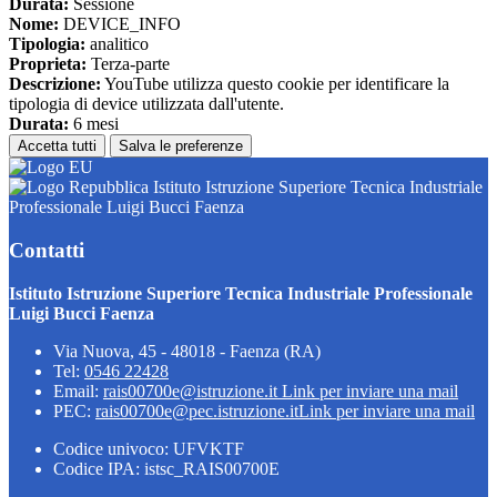
Durata:
Sessione
Nome:
DEVICE_INFO
Tipologia:
analitico
Proprieta:
Terza-parte
Descrizione:
YouTube utilizza questo cookie per identificare la
tipologia di device utilizzata dall'utente.
Durata:
6 mesi
Accetta tutti
Salva le preferenze
Istituto Istruzione Superiore Tecnica Industriale
Professionale Luigi Bucci Faenza
Contatti
Istituto Istruzione Superiore Tecnica Industriale Professionale
Luigi Bucci Faenza
Via Nuova, 45 - 48018 - Faenza (RA)
Tel:
0546 22428
Email:
rais00700e@istruzione.it
Link per inviare una mail
PEC:
rais00700e@pec.istruzione.it
Link per inviare una mail
Codice univoco: UFVKTF
Codice IPA: istsc_RAIS00700E