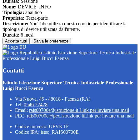
Durata:
Sessione
Nome:
DEVICE_INFO
Tipologia:
analitico
Proprieta:
Terza-parte
Descrizione:
YouTube utilizza questo cookie per identificare la
tipologia di device utilizzata dall'utente.
Durata:
6 mesi
Accetta tutti
Salva le preferenze
Istituto Istruzione Superiore Tecnica Industriale
Professionale Luigi Bucci Faenza
Contatti
Istituto Istruzione Superiore Tecnica Industriale Professionale
Luigi Bucci Faenza
Via Nuova, 45 - 48018 - Faenza (RA)
Tel:
0546 22428
Email:
rais00700e@istruzione.it
Link per inviare una mail
PEC:
rais00700e@pec.istruzione.it
Link per inviare una mail
Codice univoco: UFVKTF
Codice IPA: istsc_RAIS00700E