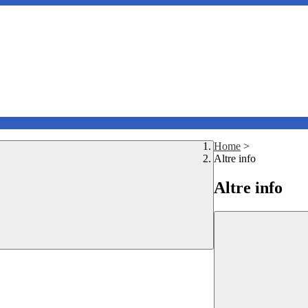
Home
>
Altre info
Altre info