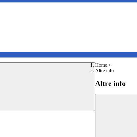
Home
>
Altre info
Altre info