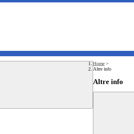
Home
>
Altre info
Altre info