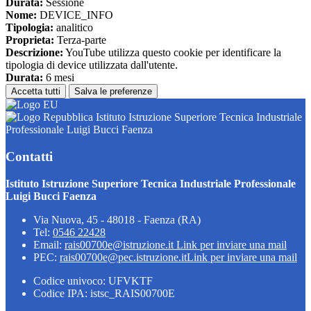
Durata:
Sessione
Nome:
DEVICE_INFO
Tipologia:
analitico
Proprieta:
Terza-parte
Descrizione:
YouTube utilizza questo cookie per identificare la
tipologia di device utilizzata dall'utente.
Durata:
6 mesi
Accetta tutti
Salva le preferenze
Istituto Istruzione Superiore Tecnica Industriale
Professionale Luigi Bucci Faenza
Contatti
Istituto Istruzione Superiore Tecnica Industriale Professionale
Luigi Bucci Faenza
Via Nuova, 45 - 48018 - Faenza (RA)
Tel:
0546 22428
Email:
rais00700e@istruzione.it
Link per inviare una mail
PEC:
rais00700e@pec.istruzione.it
Link per inviare una mail
Codice univoco: UFVKTF
Codice IPA: istsc_RAIS00700E