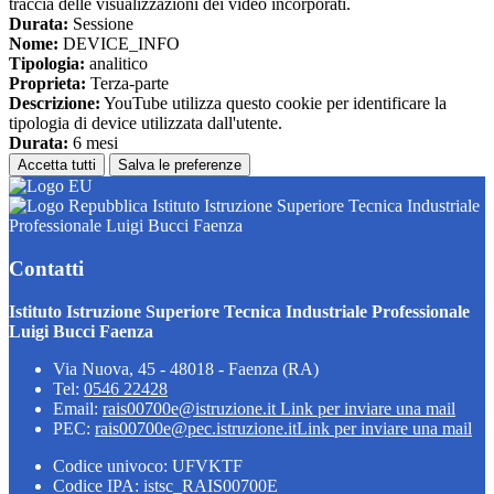
traccia delle visualizzazioni dei video incorporati.
Durata:
Sessione
Nome:
DEVICE_INFO
Tipologia:
analitico
Proprieta:
Terza-parte
Descrizione:
YouTube utilizza questo cookie per identificare la
tipologia di device utilizzata dall'utente.
Durata:
6 mesi
Accetta tutti
Salva le preferenze
Istituto Istruzione Superiore Tecnica Industriale
Professionale Luigi Bucci Faenza
Contatti
Istituto Istruzione Superiore Tecnica Industriale Professionale
Luigi Bucci Faenza
Via Nuova, 45 - 48018 - Faenza (RA)
Tel:
0546 22428
Email:
rais00700e@istruzione.it
Link per inviare una mail
PEC:
rais00700e@pec.istruzione.it
Link per inviare una mail
Codice univoco: UFVKTF
Codice IPA: istsc_RAIS00700E