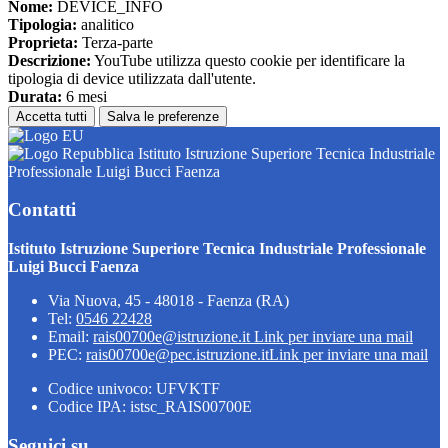
Nome:
DEVICE_INFO
Tipologia:
analitico
Proprieta:
Terza-parte
Descrizione:
YouTube utilizza questo cookie per identificare la
tipologia di device utilizzata dall'utente.
Durata:
6 mesi
Accetta tutti
Salva le preferenze
Istituto Istruzione Superiore Tecnica Industriale
Professionale Luigi Bucci Faenza
Contatti
Istituto Istruzione Superiore Tecnica Industriale Professionale
Luigi Bucci Faenza
Via Nuova, 45 - 48018 - Faenza (RA)
Tel:
0546 22428
Email:
rais00700e@istruzione.it
Link per inviare una mail
PEC:
rais00700e@pec.istruzione.it
Link per inviare una mail
Codice univoco: UFVKTF
Codice IPA: istsc_RAIS00700E
Seguici su