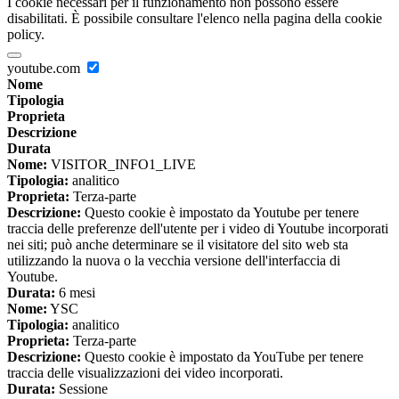
I cookie necessari per il funzionamento non possono essere
disabilitati. È possibile consultare l'elenco nella pagina della cookie
policy.
youtube.com
Nome
Tipologia
Proprieta
Descrizione
Durata
Nome:
VISITOR_INFO1_LIVE
Tipologia:
analitico
Proprieta:
Terza-parte
Descrizione:
Questo cookie è impostato da Youtube per tenere
traccia delle preferenze dell'utente per i video di Youtube incorporati
nei siti; può anche determinare se il visitatore del sito web sta
utilizzando la nuova o la vecchia versione dell'interfaccia di
Youtube.
Durata:
6 mesi
Nome:
YSC
Tipologia:
analitico
Proprieta:
Terza-parte
Descrizione:
Questo cookie è impostato da YouTube per tenere
traccia delle visualizzazioni dei video incorporati.
Durata:
Sessione