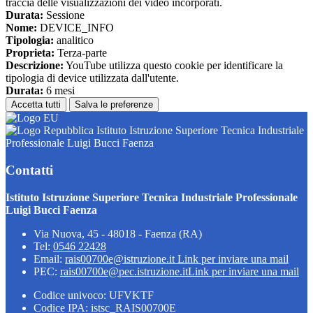
traccia delle visualizzazioni dei video incorporati.
Durata:
Sessione
Nome:
DEVICE_INFO
Tipologia:
analitico
Proprieta:
Terza-parte
Descrizione:
YouTube utilizza questo cookie per identificare la
tipologia di device utilizzata dall'utente.
Durata:
6 mesi
Accetta tutti
Salva le preferenze
Istituto Istruzione Superiore Tecnica Industriale
Professionale Luigi Bucci Faenza
Contatti
Istituto Istruzione Superiore Tecnica Industriale Professionale
Luigi Bucci Faenza
Via Nuova, 45 - 48018 - Faenza (RA)
Tel:
0546 22428
Email:
rais00700e@istruzione.it
Link per inviare una mail
PEC:
rais00700e@pec.istruzione.it
Link per inviare una mail
Codice univoco: UFVKTF
Codice IPA: istsc_RAIS00700E