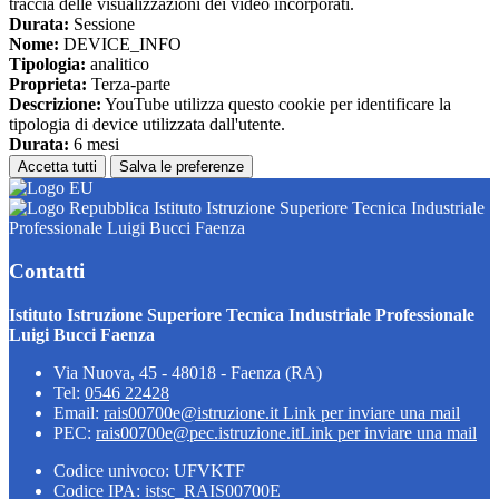
traccia delle visualizzazioni dei video incorporati.
Durata:
Sessione
Nome:
DEVICE_INFO
Tipologia:
analitico
Proprieta:
Terza-parte
Descrizione:
YouTube utilizza questo cookie per identificare la
tipologia di device utilizzata dall'utente.
Durata:
6 mesi
Accetta tutti
Salva le preferenze
Istituto Istruzione Superiore Tecnica Industriale
Professionale Luigi Bucci Faenza
Contatti
Istituto Istruzione Superiore Tecnica Industriale Professionale
Luigi Bucci Faenza
Via Nuova, 45 - 48018 - Faenza (RA)
Tel:
0546 22428
Email:
rais00700e@istruzione.it
Link per inviare una mail
PEC:
rais00700e@pec.istruzione.it
Link per inviare una mail
Codice univoco: UFVKTF
Codice IPA: istsc_RAIS00700E