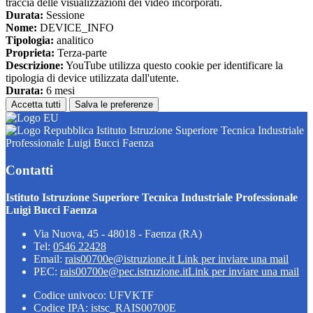
traccia delle visualizzazioni dei video incorporati.
Durata:
Sessione
Nome:
DEVICE_INFO
Tipologia:
analitico
Proprieta:
Terza-parte
Descrizione:
YouTube utilizza questo cookie per identificare la
tipologia di device utilizzata dall'utente.
Durata:
6 mesi
Accetta tutti
Salva le preferenze
Istituto Istruzione Superiore Tecnica Industriale
Professionale Luigi Bucci Faenza
Contatti
Istituto Istruzione Superiore Tecnica Industriale Professionale
Luigi Bucci Faenza
Via Nuova, 45 - 48018 - Faenza (RA)
Tel:
0546 22428
Email:
rais00700e@istruzione.it
Link per inviare una mail
PEC:
rais00700e@pec.istruzione.it
Link per inviare una mail
Codice univoco: UFVKTF
Codice IPA: istsc_RAIS00700E