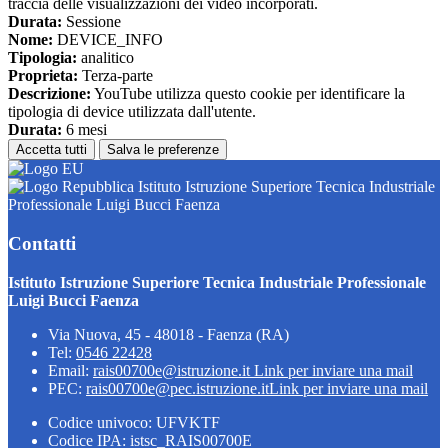
traccia delle visualizzazioni dei video incorporati.
Durata:
Sessione
Nome:
DEVICE_INFO
Tipologia:
analitico
Proprieta:
Terza-parte
Descrizione:
YouTube utilizza questo cookie per identificare la
tipologia di device utilizzata dall'utente.
Durata:
6 mesi
Accetta tutti
Salva le preferenze
Istituto Istruzione Superiore Tecnica Industriale
Professionale Luigi Bucci Faenza
Contatti
Istituto Istruzione Superiore Tecnica Industriale Professionale
Luigi Bucci Faenza
Via Nuova, 45 - 48018 - Faenza (RA)
Tel:
0546 22428
Email:
rais00700e@istruzione.it
Link per inviare una mail
PEC:
rais00700e@pec.istruzione.it
Link per inviare una mail
Codice univoco: UFVKTF
Codice IPA: istsc_RAIS00700E