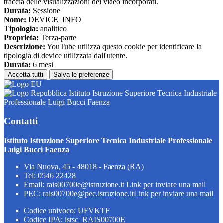
traccia delle visualizzazioni dei video incorporati.
Durata:
Sessione
Nome:
DEVICE_INFO
Tipologia:
analitico
Proprieta:
Terza-parte
Descrizione:
YouTube utilizza questo cookie per identificare la
tipologia di device utilizzata dall'utente.
Durata:
6 mesi
Accetta tutti
Salva le preferenze
Istituto Istruzione Superiore Tecnica Industriale
Professionale Luigi Bucci Faenza
Contatti
Istituto Istruzione Superiore Tecnica Industriale Professionale
Luigi Bucci Faenza
Via Nuova, 45 - 48018 - Faenza (RA)
Tel:
0546 22428
Email:
rais00700e@istruzione.it
Link per inviare una mail
PEC:
rais00700e@pec.istruzione.it
Link per inviare una mail
Codice univoco: UFVKTF
Codice IPA: istsc_RAIS00700E